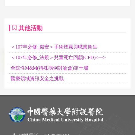
其他活動
＜107年必修_職安＞手術煙霧與職業衛生
＜107年必修_法規＞兒童死亡回顧(CFD)<一>
全院性M&M(特殊病例討論會)第十場
醫療領域資訊安全之挑戰