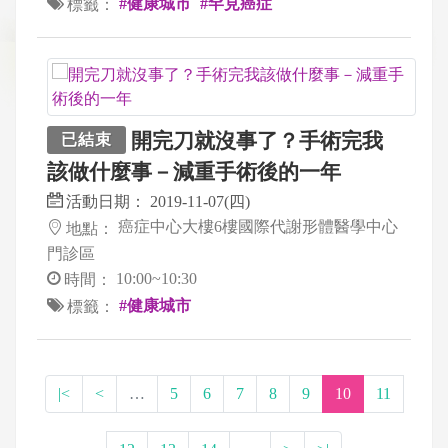
#健康城市
#罕見癌症
標籤：
開完刀就沒事了？手術完我
已結束
該做什麼事－減重手術後的一年
活動日期：
2019-11-07(四)
癌症中心大樓6樓國際代謝形體醫學中心
地點：
門診區
10:00~10:30
時間：
#健康城市
標籤：
|<
<
…
5
6
7
8
9
10
11