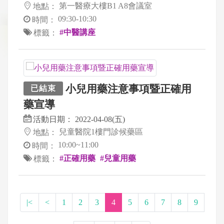
第一醫療大樓B1 A8會議室
地點：
09:30-10:30
時間：
#中醫講座
標籤：
小兒用藥注意事項暨正確用
已結束
藥宣導
活動日期：
2022-04-08(五)
兒童醫院1樓門診候藥區
地點：
10:00~11:00
時間：
#正確用藥
#兒童用藥
標籤：
|<
<
1
2
3
4
5
6
7
8
9