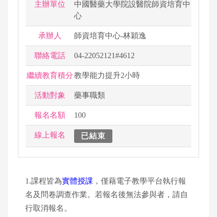
主辦單位
中國醫藥大學院設醫院師資培育中
心
承辦人
師資培育中心-林穎逸
聯絡電話
04-22052121#4612
繼續教育積分
教學能力提升2小時
活動對象
藥事職類
報名名額
100
線上報名
已結束
1.課程皆為
實體授課
，僅藉電子教學平台執行報
名及問卷調查作業。若報名後無法參與者，請自
行取消報名。